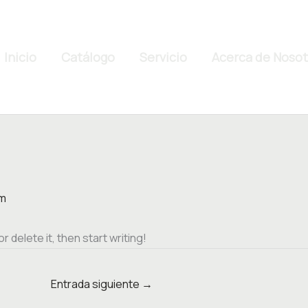
Inicio
Catálogo
Servicio
Acerca de Nosot
om
 delete it, then start writing!
Entrada siguiente
→